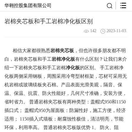
华翱控股集团有限公司
岩棉夹芯板和手工岩棉净化板区别
142
2023-11-03
相信大家都很熟悉
岩棉夹芯板
，但也许很多朋友都不明
白，岩棉夹芯板和手工
岩棉净化板
有什么区别？让我们来介
绍一下岩棉夹芯板和手工岩棉
净化板
的区别。 手工岩棉净
化板两侧采用钢板，周围采用冷弯型材框架，芯材可采用无
机岩棉或玻璃镁板夹石棉。产品表面光滑美观，隔音、保
温、保温、抗震、防火性能好，几何尺寸准确，安装方便，
省时省力。 普通岩棉夹芯板有两种类型：盖帽式950和1150
插口式； 盖帽式950为屋面板：防漏性好，施工方便，经济
适用； 1150插入式墙板：耐腐蚀性极佳，清洁明亮，节能
环保，利用率高。 普通岩棉夹芯板版优势 1、 防火、阻