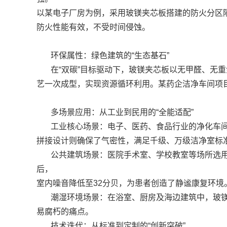
以某电子厂房为例，采用玻镁夹芯板搭建的防火分区
防火性能有效，不受时间侵蚀。
环保属性：绿色建筑的“生态基石”
在“双碳”目标驱动下，玻镁夹芯板以无甲醛、无
艺一次成型，实现资源循环利用。某药企洁净车间项目
多场景应用：从工业到民用的“全能适配”
工业核心场景：电子、医药、食品行业的净化车间
拼接设计则确保了气密性，满足千级、万级洁净室标
公共建筑场景：医院手术室、学校教室等场所选用
后，
室内噪音降低至32分贝，为患者创造了静谧康复环境
潮湿环境场景：在浴室、厨房及海边建筑中，玻镁
易腐朽的痛点。
技术迭代：从标准到定制的“创新突破”