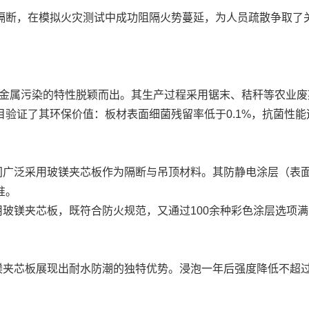
隔断，在模拟火灾测试中成功阻隔火势蔓延，为人员疏散争取了
重金属污染的特性脱颖而出。其生产过程采用锯末、秸秆等农业
验证了其环保价值：板材表面细菌残留率低于0.1%，抗菌性
广泛采用玻镁夹芯板作为隔断与吊顶材料。其防静电涂层（表面电阻
准。
玻镁夹芯板，既符合防火规范，又通过100余种彩色涂层选项
。
夹芯板展现出耐水防潮的独特优势。浸泡一年后强度降低不超过